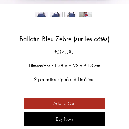
Ballotin Bleu Zèbre (sur les côtés)
Price
€37.00
Dimensions : L 28 x H 23 x P 13 cm
2 pochettes zippées à l'intérieur.
Livré avec une bandoulière.
Fermeture du sac par zipette.
Add to Cart
Buy Now