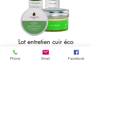
Lot entretien cuir éco
Price
€20.00
Phone
Email
Facebook
Add to Cart
Buy Now
Lot d'entretien pour faire durer et
sublimer son cuir dans le temps
Il comprend :