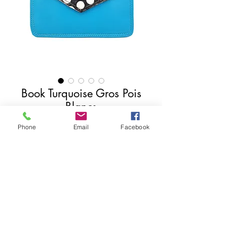
Book Turquoise Gros Pois
Blancs
Price
€19.00
Phone
Email
Facebook
Add to Cart
Buy Now
Hauteur 16 cm
Largeur 22 cm