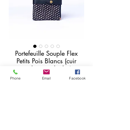
Portefeuille Souple Flex
Petits Pois Blancs (cuir
couleurs multiples)
Price
€17.00
Phone
Email
Facebook
Add to Cart
Buy Now